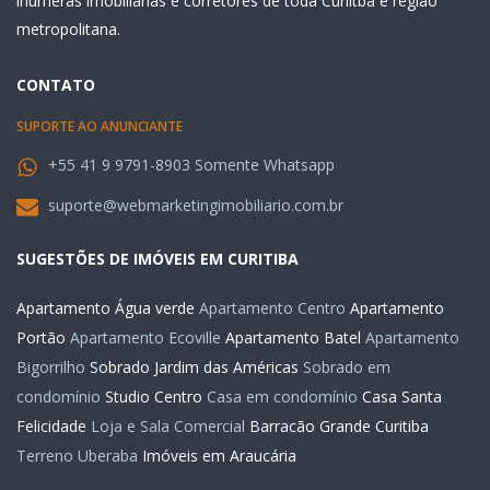
inúmeras imobiliárias e corretores de toda Curiitba e região
metropolitana.
CONTATO
SUPORTE AO ANUNCIANTE
+55 41 9 9791-8903 Somente Whatsapp
suporte@webmarketingimobiliario.com.br
SUGESTÕES DE IMÓVEIS EM CURITIBA
Apartamento Água verde
Apartamento Centro
Apartamento
Portão
Apartamento Ecoville
Apartamento Batel
Apartamento
Bigorrilho
Sobrado Jardim das Américas
Sobrado em
condomínio
Studio Centro
Casa em condomínio
Casa Santa
Felicidade
Loja e Sala Comercial
Barracão Grande Curitiba
Terreno Uberaba
Imóveis em Araucária