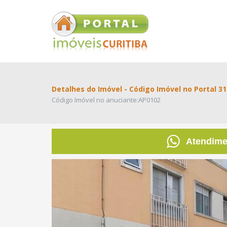
Detalhes do Imóvel - Código Imóvel no Portal 3
Código Imóvel no anuciante:AP0102
Atendim