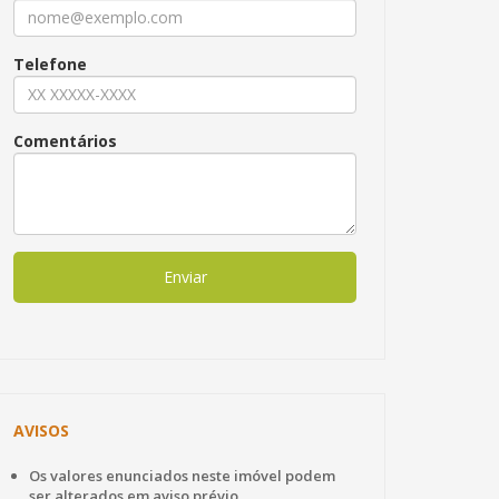
Telefone
Comentários
Enviar
AVISOS
Os valores enunciados neste imóvel podem
ser alterados em aviso prévio.