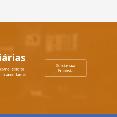
iárias
Solicite sua
bano, solicite
Proposta
so anunciante.