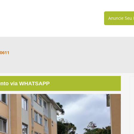
Anuncie Seu 
10611
ento via WHATSAPP