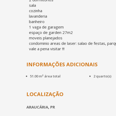
sala
cozinha
lavanderia
banheiro
1 vaga de garagem
espaço de garden 27m2
moveis planejados
condominio areas de laser: salao de festas, parqu
vale a pena visitar !!!
INFORMAÇÕES ADICIONAIS
51.00 m² área total
2 quarto(s)
LOCALIZAÇÃO
ARAUCÁRIA, PR