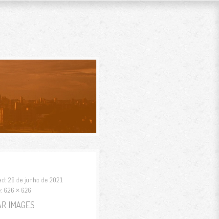
IBA
ed:
29 de junho de 2021
e:
626 × 626
AR IMAGES