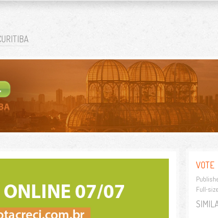
RTAL IMÓVEIS CURIT
 TEM FOCO NO MERCADO IMOBILIÁRIO DA GRANDE CURITIBA E SUAS NOVIDADES.
CURITIBA
VOTE
Publish
Full-siz
SIMIL