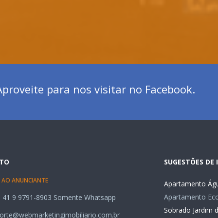
proveite para nos visitar no Facebook.
TO
SUGESTÕES DE 
 AO ANUNCIANTE
Apartamento Águ
Apartamento Ecov
 41 9 9791-8903 Somente Whatsapp
Sobrado Jardim 
orte@webmarketingimobiliario.com.br