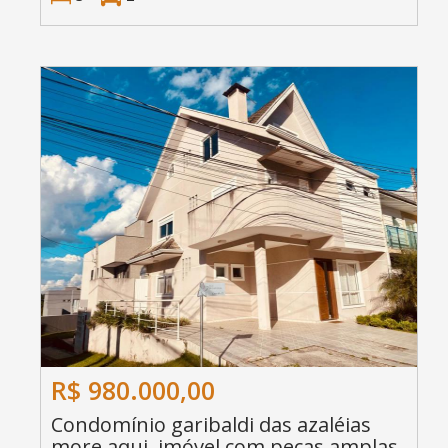
R$ 980.000,00
Condomínio garibaldi das azaléias
more aqui, imóvel com peças amplas,