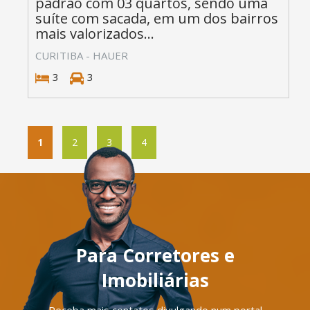
padrão com 03 quartos, sendo uma
suíte com sacada, em um dos bairros
mais valorizados...
CURITIBA - HAUER
3
3
1
2
3
4
Para Corretores e
Imobiliárias
Receba mais contatos divulgando num portal