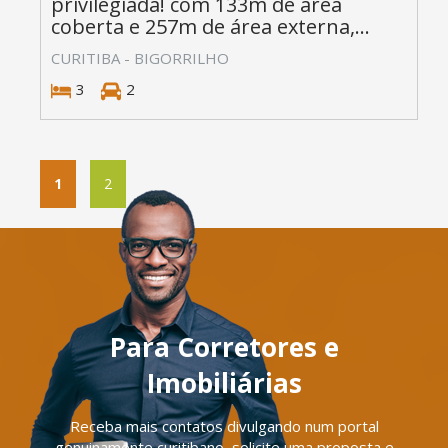
privilegiada! com 133m de área
coberta e 257m de área externa,...
CURITIBA - BIGORRILHO
3
2
1
2
Para Corretores e
Imobiliárias
Receba mais contatos divulgando num portal
genuinamente curitibano, solicite uma proposta e