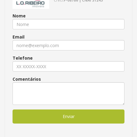
Creci:
F-08786 | CNAI 31245
Nome
Email
Telefone
Comentários
Enviar