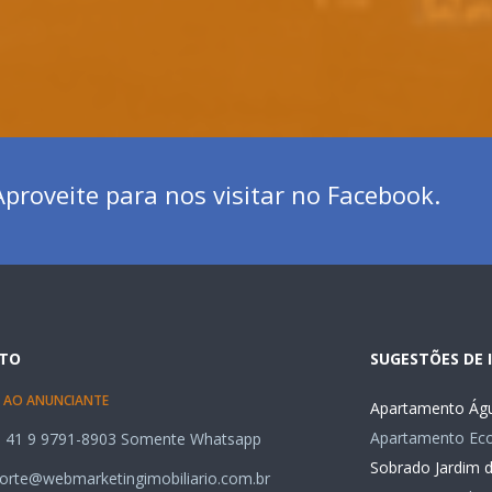
proveite para nos visitar no Facebook.
TO
SUGESTÕES DE 
 AO ANUNCIANTE
Apartamento Águ
Apartamento Ecov
 41 9 9791-8903 Somente Whatsapp
Sobrado Jardim 
orte@webmarketingimobiliario.com.br