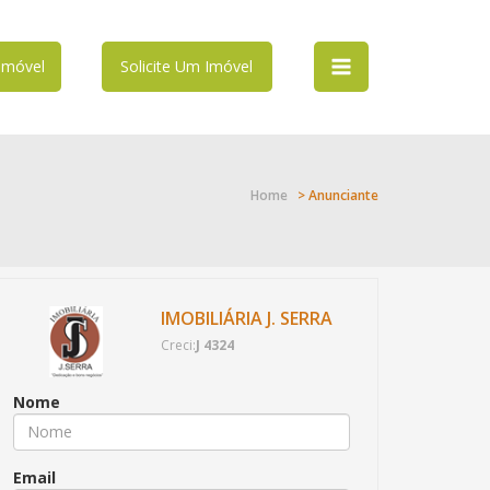
Imóvel
Solicite Um Imóvel
Home
> Anunciante
IMOBILIÁRIA J. SERRA
Creci:
J 4324
Nome
Email