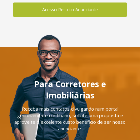
Acesso Restrito Anunciante
Para Corretores e
Imobiliárias
Receba mais contatos divulgando num portal
genuinamente curitibano, solicite uma proposta e
aproveite o excelente custo beneficio de ser nosso
anunciante.