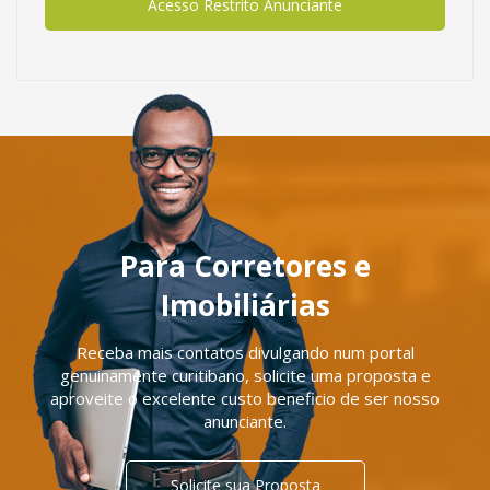
Acesso Restrito Anunciante
Para Corretores e
Imobiliárias
Receba mais contatos divulgando num portal
genuinamente curitibano, solicite uma proposta e
aproveite o excelente custo beneficio de ser nosso
anunciante.
Solicite sua Proposta