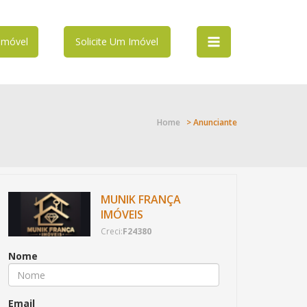
Imóvel
Solicite Um Imóvel
Home
> Anunciante
MUNIK FRANÇA
IMÓVEIS
Creci:
F24380
Nome
Email