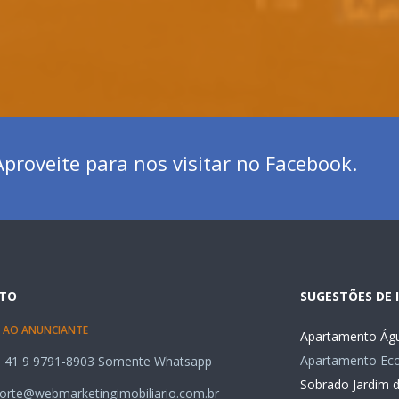
proveite para nos visitar no Facebook.
TO
SUGESTÕES DE 
 AO ANUNCIANTE
Apartamento Águ
Apartamento Ecov
 41 9 9791-8903 Somente Whatsapp
Sobrado Jardim 
orte@webmarketingimobiliario.com.br