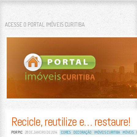
BLOG PORTAL IMÓV
O BLOG PORTAL IMÓVEIS CURITIBA TEM FOCO NO MERCADO IMOBILIÁRIO DA 
SKIP TO CONTENT
ACESSE O PORTAL IMÓVEIS CURITIBA
MENU
Recicle, reutilize e… restaure!
POR PIC
28 DE JANEIRO DE 2014
CORES
DECORAÇÃO
IMÓVEIS CURITIBA
MÓVEIS