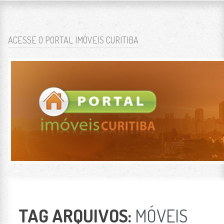
BLOG PORTAL IMÓV
O BLOG PORTAL IMÓVEIS CURITIBA TEM FOCO NO MERCADO IMOBILIÁRIO DA 
SKIP TO CONTENT
ACESSE O PORTAL IMÓVEIS CURITIBA
MENU
TAG ARQUIVOS:
MÓVEIS