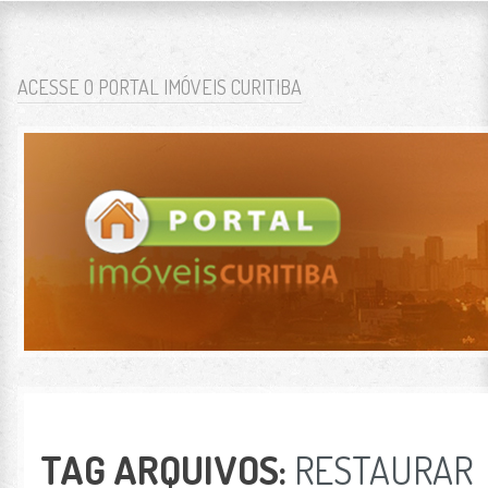
BLOG PORTAL IMÓV
O BLOG PORTAL IMÓVEIS CURITIBA TEM FOCO NO MERCADO IMOBILIÁRIO DA 
SKIP TO CONTENT
ACESSE O PORTAL IMÓVEIS CURITIBA
MENU
TAG ARQUIVOS:
RESTAURAR