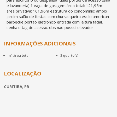
para escritório ou despensa) duas portas de acesso (sala
e lavanderia) 1 vaga de garagem área total: 121,95m
área privativa: 101,96m estrutura do condomínio: amplo
jardim salão de festas com churrasqueira estilo american
barbecue portão eletrônico entrada com leitura facial,
senha e tag de acesso. obs nao possui elevador
INFORMAÇÕES ADICIONAIS
m² área total
3 quarto(s)
LOCALIZAÇÃO
CURITIBA, PR