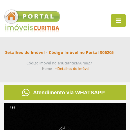
Detalhes do Imóvel - Código Imóvel no Portal 306205
Código Imóvel no anuciante:MAP8827
Home
> Detalhes do Imóvel
Atendimento via WHATSAPP
–
/
34