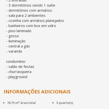
- 2 entradas
- 3 dormitórios sendo 1 suíte
- dormitórios com armários
- sala para 2 ambientes
- cozinha com armários planejados
- banheiros com box em vidro
- piso laminado
- gesso
- iluminação
- central a gás
- varanda
condomínio:
- salão de festas
- churrasqueira
- playground
INFORMAÇÕES ADICIONAIS
76.75 m² área total
3 quarto(s)