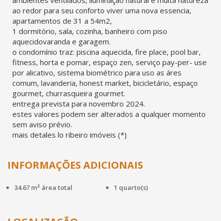
ambientes ventilados, iluminação natural e muita natureza
ao redor para seu conforto viver uma nova essencia,
apartamentos de 31 a 54m2,
1 dormitório, sala, cozinha, banheiro com piso
aquecidovaranda e garagem.
o condomínio traz: piscina aquecida, fire place, pool bar,
fitness, horta e pomar, espaço zen, serviço pay-per- use
por alicativo, sistema biométrico para uso as áres
comum, lavanderia, honest market, bicicletário, espaço
gourmet, churrasqueira gourmet.
entrega prevista para novembro 2024.
estes valores podem ser alterados a qualquer momento
sem aviso prévio.
mais detales lo ribeiro imóveis (*)
INFORMAÇÕES ADICIONAIS
34.67 m² área total
1 quarto(s)