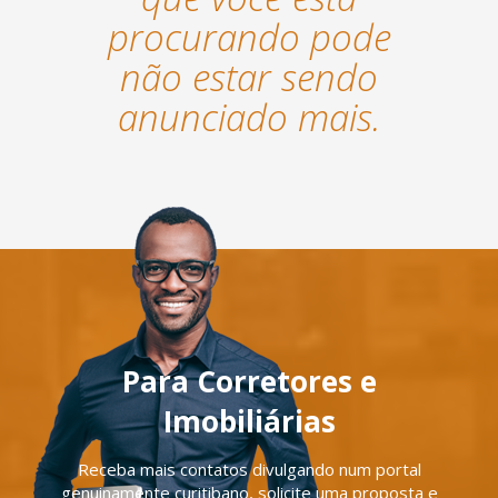
procurando pode
não estar sendo
anunciado mais.
Para Corretores e
Imobiliárias
Receba mais contatos divulgando num portal
genuinamente curitibano, solicite uma proposta e