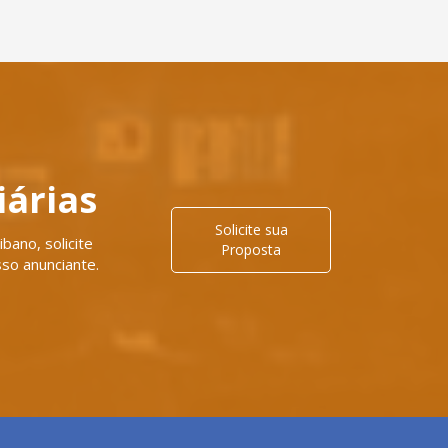
iárias
Solicite sua
bano, solicite
Proposta
so anunciante.