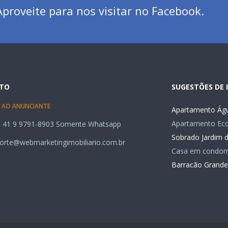
proveite para nos visitar no Facebook.
TO
SUGESTÕES DE 
 AO ANUNCIANTE
Apartamento Águ
Apartamento Ecov
 41 9 9791-8903 Somente Whatsapp
Sobrado Jardim 
orte@webmarketingimobiliario.com.br
Casa em condom
Barracão Grande 