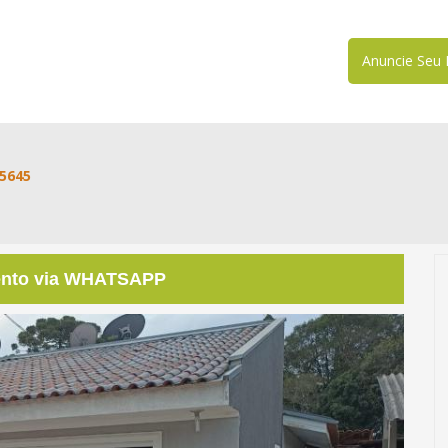
Anuncie Seu 
05645
ento via WHATSAPP