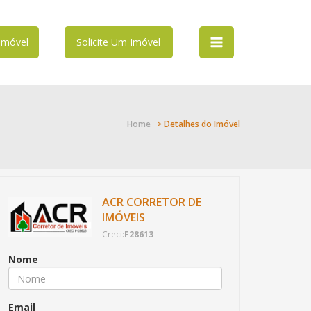
Imóvel
Solicite Um Imóvel
Home
> Detalhes do Imóvel
ACR CORRETOR DE
IMÓVEIS
Creci:
F28613
Nome
Email