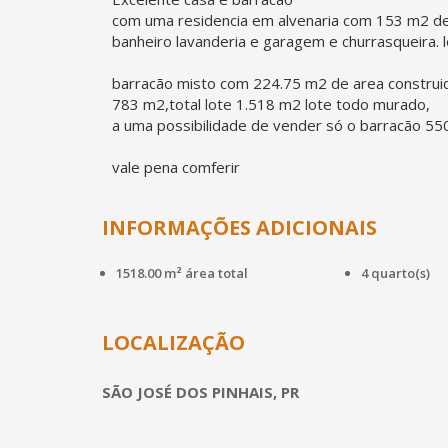
com uma residencia em alvenaria com 153 m2 de 
banheiro lavanderia e garagem e churrasqueira.
barracão misto com 224.75 m2 de area construid
783 m2,total lote 1.518 m2 lote todo murado,
a uma possibilidade de vender só o barracão 55
vale pena comferir
INFORMAÇÕES ADICIONAIS
1518.00 m² área total
4 quarto(s)
LOCALIZAÇÃO
SÃO JOSÉ DOS PINHAIS, PR