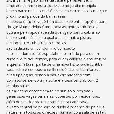
situa-se na região norte da capital paranaense, o
empreendimento está localizado no jardim monjolo -
bairro barreirinha, o qual é divisa do bairro são lourenço e
próximo ao parque da barreirinha.
o acesso é fácil e você tem duas excelentes opções para
chegar lá uma delas é indo pela av. anita garibaldi e a
outra é pela rápida avenida que liga o bairro cabral ao
bairro santa cândida, a qual possui quatro pistas.
o cubo100, o cubo 90 e o cubo 76
são cada um, um condomínio compacto!
este condomínio foi especialmente criado para quem
curte e vive seu tempo, para quem valoriza a arquitetura
e quer sim fazer parte de uma nova história de curitiba.
cada cubo é composto ce 3 residências unifamiliares -
duas tipologias, sendo a das extremidades com 3
dormitórios sendo uma suite e a casa central, com 2
amplas suites.
as garagens encontram-se no sub solo, sim são 2
generosas vagas paralelas, cobertas por residências,
além de um depósito individual para cada casa.
o vazio central de pé direito duplo é preenchido pela luz
natural em todas as direcões, iluminando a sala de estar,